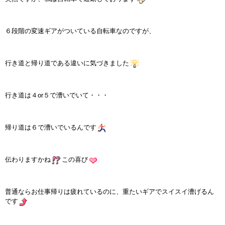
インストラクターのメッセージ
６段階の変速ギアがついている自転車なのですが、
会社案内
指導員育成コース
行き道と帰り道である違いに気づきました
セミナー開催
行き道は４or５で漕いでいて・・・
スタッフブログ
帰り道は６で漕いでいるんです
ご入会のご予約
お問い合わせ
伝わりますかね
この喜び
採用情報
普通ならお仕事帰りは疲れているのに、重たいギアでスイスイ漕げるん
です
プライバシーポリシー