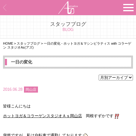
スタッフブログ
Asのコンセプト
BLOG
Asのナビゲーションシステム
HOME
>
スタッフブログ
>
一日の変化 - ホットヨガ＆マシンピラティス with コラーゲ
ン スタジオAs(アズ)
施設紹介
一日の変化
プログラム紹介
スタジオ一覧
2016.06.28
岡山店
よくあるご質問
皆様こんにちは
エビデンス
ホットヨガ＆コラーゲンスタジオＡｓ岡山店
岡根すずかです
お客様の声
突然ですが、私は自転車で通勤しております