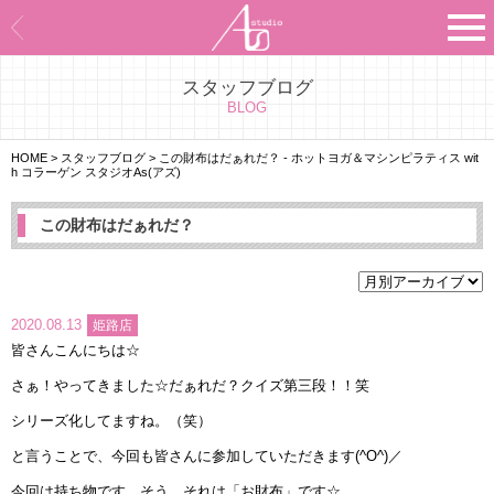
スタッフブログ
Asのコンセプト
BLOG
Asのナビゲーションシステム
HOME
>
スタッフブログ
>
この財布はだぁれだ？ - ホットヨガ＆マシンピラティス wit
h コラーゲン スタジオAs(アズ)
施設紹介
この財布はだぁれだ？
プログラム紹介
スタジオ一覧
2020.08.13
姫路店
皆さんこんにちは☆
よくあるご質問
さぁ！やってきました☆だぁれだ？クイズ第三段！！笑
エビデンス
シリーズ化してますね。（笑）
と言うことで、今回も皆さんに参加していただきます(^O^)／
お客様の声
今回は持ち物です。そう、それは「お財布」です☆