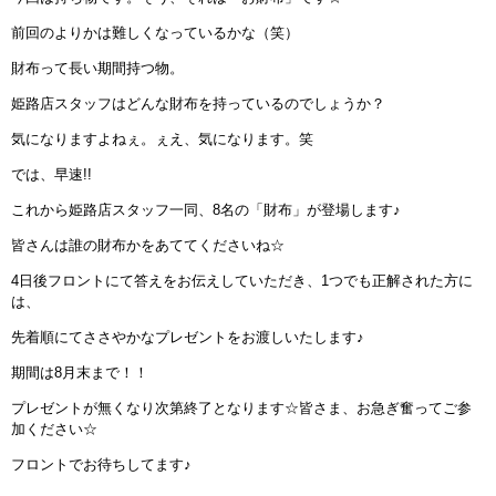
インストラクターのメッセージ
前回のよりかは難しくなっているかな（笑）
財布って長い期間持つ物。
会社案内
姫路店スタッフはどんな財布を持っているのでしょうか？
指導員育成コース
気になりますよねぇ。ぇえ、気になります。笑
では、早速!!
セミナー開催
これから姫路店スタッフ一同、8名の「財布」が登場します♪
スタッフブログ
皆さんは誰の財布かをあててくださいね☆
4日後フロントにて答えをお伝えしていただき、1つでも正解された方に
ご入会のご予約
は、
先着順にてささやかなプレゼントをお渡しいたします♪
お問い合わせ
期間は8月末まで！！
採用情報
プレゼントが無くなり次第終了となります☆皆さま、お急ぎ奮ってご参
加ください☆
プライバシーポリシー
フロントでお待ちしてます♪