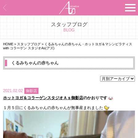
スタッフブログ
Asのコンセプト
BLOG
Asのナビゲーションシステム
HOME
>
スタッフブログ
>
くるみちゃんの赤ちゃん - ホットヨガ＆マシンピラティス
with コラーゲン スタジオAs(アズ)
施設紹介
くるみちゃんの赤ちゃん
プログラム紹介
スタジオ一覧
2021.02.02
御影店
ホットヨガ＆コラーゲンスタジオＡｓ御影店
のかおりです
よくあるご質問
１月５日にくるみちゃんの赤ちゃんが無事産まれました
エビデンス
お客様の声