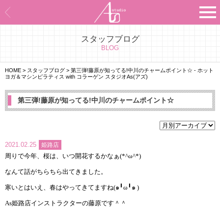
スタッフブログ
Asのコンセプト
BLOG
Asのナビゲーションシステム
HOME
>
スタッフブログ
>
第三弾!藤原が知ってる!中川のチャームポイント☆ - ホット
ヨガ＆マシンピラティス with コラーゲン スタジオAs(アズ)
施設紹介
第三弾!藤原が知ってる!中川のチャームポイント☆
プログラム紹介
スタジオ一覧
2021.02.25
姫路店
周りで今年、桜は、いつ開花するかなぁ
(*^
ω
^*)
よくあるご質問
なんて話がちらちら出てきました。
エビデンス
寒いとはいえ、春はやってきてますね
(๑
╹ω╹
๑ )
As
姫路店インストラクターの藤原です＾＾
お客様の声