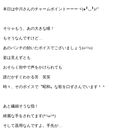
インストラクターのメッセージ
本日は中川さんのチャームポイントーーーヾ
(๑
╹◡╹
)
ﾉ
”
会社案内
そりゃもう、あの大きな瞳！
指導員育成コース
もそうなんですけど…
あのパンチの効いたボイスでございましょう
(o^^o)
セミナー開催
姿は見えずとも
スタッフブログ
おそらく街中で声をかけられても
誰だかすぐわかる筈 笑笑
ご入会のご予約
時々、そのボイスで〝昭和〟な歌を口ずさんでいます＾＾
お問い合わせ
あと繊細そうな指！
採用情報
綺麗な手をされてます
(*^
ω
^*)
プライバシーポリシー
そして器用なんですよ。手先が…