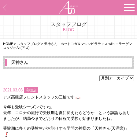
スタッフブログ
Asのコンセプト
BLOG
Asのナビゲーションシステム
HOME
>
スタッフブログ
>
天神さん - ホットヨガ＆マシンピラティス with コラーゲン
スタジオAs(アズ)
施設紹介
天神さん
プログラム紹介
スタジオ一覧
2021.03.03
高槻店
アズ高槻店フロントスタッフの三輪です
よくあるご質問
今年も受験シーズンですね。
去年、コロナの流行で受験期を夏に変えたらどうか…という議論もあり
エビデンス
ましたが、結局今までどおりの日程で受験が始まりましたね。
受験期に多くの受験生がお詣りする学問の神様の「天神さん(天満宮)」
お客様の声