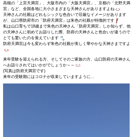
高槻の「上宮天満宮」、大阪市内の「大阪天満宮」、京都の「北野天満
インストラクターのメッセージ
宮」など、全国各地に大小さまざまな天神さんがありますよね
天神さんの社殿はどれもシックな色合いで荘厳なイメージがあります
が、山口県防府市の「防府天満宮」は朱色の社殿が特徴的です
会社案内
私は山口育ちで18歳まで朱色の天神さん「防府天満宮」しか知らず、他
の天神さんに初めてお詣りした際、防府の天神さんと色合いが違うので
指導員育成コース
とても驚いたのを覚えています
防府天満宮は今も変わらず朱色の社殿が美しく華やかな天神さまですよ
セミナー開催
来年受験を迎えられる方、そしてそのご家族の方、山口防府の天神さん
へお詣りされてはいかがでしょうか～～
スタッフブログ
(写真は防府天満宮です)
来年の受験期にはコロナが収束していますように…
ご入会のご予約
お問い合わせ
採用情報
プライバシーポリシー