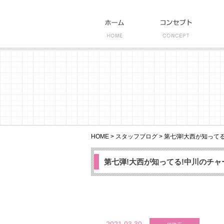
HOME
>
スタッフブログ
>
第七弾!大西が知ってる
第七弾!大西が知ってる!中川のチ