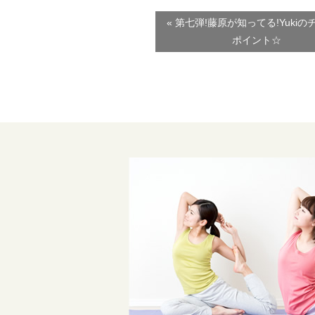
« 第七弾!藤原が知ってる!Yukiの
ポイント☆