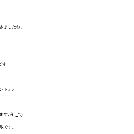
きましたね。
です
ント』♪
が(^_^;)
敵です。