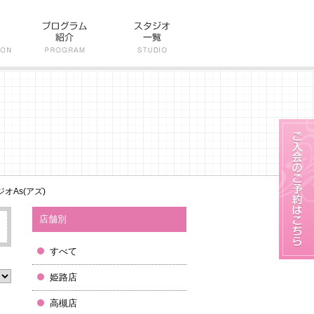
オAs(アズ)
店舗別
すべて
姫路店
高槻店