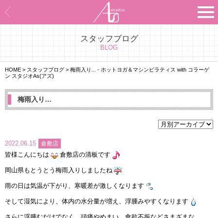
スタッフブログ
Asのコンセプト
BLOG
Asのナビゲーションシステム
HOME
>
スタッフブログ
>
梅雨入り...
- ホットヨガ＆マシンピラティス with コラーゲ
ン スタジオAs(アズ)
施設紹介
梅雨入り…
プログラム紹介
スタジオ一覧
2022.06.15
倉敷店
皆様こんにちは
倉敷店の清板です
よくあるご質問
岡山県もとうとう梅雨入りしましたね
エビデンス
雨の日は気温が下がり、寒暖差が激しくなります
そして湿気により、体内の水分量が増え、浮腫みやすくなります
お客様の声
さらに浮腫むだけでなく、頭痛やめまい、食欲不振などさまざまな