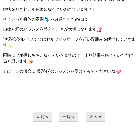
インストラクターのメッセージ
症状を引き起こす原因になるといわれています
そういった身体の不調
を改善するためには
会社案内
自律神経のバランスを整えることが大切になります
指導員育成コース
“美彩心”のレッスンではセルフマッサージを行い浮腫みを解消していきま
す
セミナー開催
同時にツボ押しもおこなっていきますので、より効果を感じていただけ
ると思います
スタッフブログ
ぜひ、この機会に“美彩心”のレッスンを受けてみてくださいね
ご入会のご予約
お問い合わせ
採用情報
« 前へ
一覧へ
次へ »
プライバシーポリシー