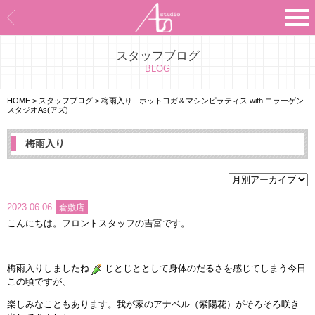
スタッフブログ
Asのコンセプト
BLOG
Asのナビゲーションシステム
HOME
>
スタッフブログ
>
梅雨入り - ホットヨガ＆マシンピラティス with コラーゲン
スタジオAs(アズ)
施設紹介
梅雨入り
プログラム紹介
スタジオ一覧
2023.06.06
倉敷店
こんにちは。フロントスタッフの吉富です。
よくあるご質問
エビデンス
梅雨入りしましたね
じとじととして身体のだるさを感じてしまう今日
この頃ですが、
お客様の声
楽しみなこともあります。我が家のアナベル（紫陽花）がそろそろ咲き