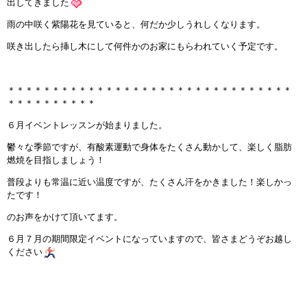
出してきました
インストラクターのメッセージ
雨の中咲く紫陽花を見ていると、何だか少しうれしくなります。
咲き出したら挿し木にして何件かのお家にもらわれていく予定です。
会社案内
指導員育成コース
＊＊＊＊＊＊＊＊＊＊＊＊＊＊＊＊＊＊＊＊＊＊＊＊＊＊＊＊＊＊＊＊
＊＊＊＊＊＊＊＊＊＊
セミナー開催
６月イベントレッスンが始まりました。
鬱々な季節ですが、有酸素運動で身体をたくさん動かして、楽しく脂肪
スタッフブログ
燃焼を目指しましょう！
普段よりも常温に近い温度ですが、たくさん汗をかきました！楽しかっ
ご入会のご予約
たです！
お問い合わせ
のお声をかけて頂いてます。
６月７月の期間限定イベントになっていますので、皆さまどうぞお越し
採用情報
ください
プライバシーポリシー