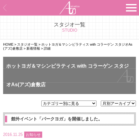
スタジオ一覧
Asのコンセプト
STUDIO
Asのナビゲーションシステム
HOME
>
スタジオ一覧
>
ホットヨガ＆マシンピラティス with コラーゲン スタジオAs
(アズ)倉敷店
>
新着情報
>
詳細
施設紹介
ホットヨガ＆マシンピラティス with コラーゲン スタジ
プログラム紹介
オAs(アズ)倉敷店
スタジオ一覧
よくあるご質問
エビデンス
館外イベント「パークヨガ」を開催しました。
お客様の声
2016.11.25
お知らせ