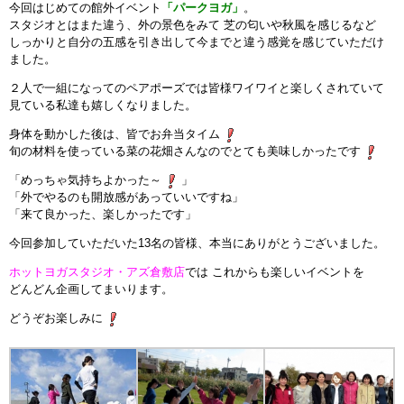
今回はじめての館外イベント
「パークヨガ」
。
インストラクターのメッセージ
スタジオとはまた違う、外の景色をみて 芝の匂いや秋風を感じるなど
しっかりと自分の五感を引き出して今までと違う感覚を感じていただけ
ました。
会社案内
２人で一組になってのペアポーズでは皆様ワイワイと楽しくされていて
見ている私達も嬉しくなりました。
指導員育成コース
身体を動かした後は、皆でお弁当タイム
旬の材料を使っている菜の花畑さんなのでとても美味しかったです
セミナー開催
「めっちゃ気持ちよかった～
」
「外でやるのも開放感があっていいですね」
スタッフブログ
「来て良かった、楽しかったです」
ご入会のご予約
今回参加していただいた13名の皆様、本当にありがとうございました。
ホットヨガスタジオ・アズ倉敷店
では これからも楽しいイベントを
お問い合わせ
どんどん企画してまいります。
どうぞお楽しみに
採用情報
プライバシーポリシー