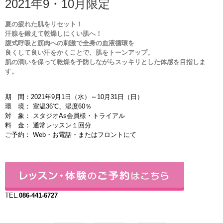
2021年9・10月限定
夏の疲れた肌をリセット！
汗腺を鍛えて乾燥しにくい肌へ！
腹式呼吸と筋肉への刺激で全身の血液循環を
良くして良い汗をかくことで、肌をトーンアップ。
肌の潤いを保って乾燥を予防しながらスッキリとした体感を目指しま
す。
期 間：2021年9月1日（水）～10月31日（日）
環 境： 室温36℃、湿度60％
対 象： スタジオAs会員様・トライアル
料 金： 通常レッスン１回分
ご予約： Web・お電話・またはフロントにて
TEL.
086-441-6727