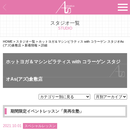
スタジオ一覧
Asのコンセプト
STUDIO
Asのナビゲーションシステム
HOME
>
スタジオ一覧
>
ホットヨガ＆マシンピラティス with コラーゲン スタジオAs
(アズ)倉敷店
>
新着情報
>
詳細
施設紹介
ホットヨガ＆マシンピラティス with コラーゲン スタジ
プログラム紹介
オAs(アズ)倉敷店
スタジオ一覧
よくあるご質問
エビデンス
期間限定イベントレッスン「美再生塾」
お客様の声
2021.10.01
スペシャルレッスン