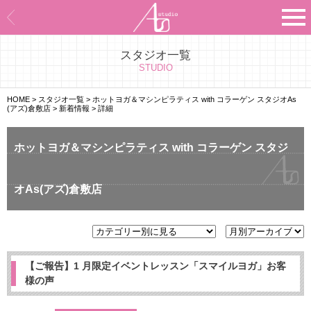
スタジオ一覧
Asのコンセプト
STUDIO
Asのナビゲーションシステム
HOME
>
スタジオ一覧
>
ホットヨガ＆マシンピラティス with コラーゲン スタジオAs
(アズ)倉敷店
>
新着情報
>
詳細
施設紹介
ホットヨガ＆マシンピラティス with コラーゲン スタジ
プログラム紹介
オAs(アズ)倉敷店
スタジオ一覧
よくあるご質問
エビデンス
【ご報告】1 月限定イベントレッスン「スマイルヨガ」お客
様の声
お客様の声