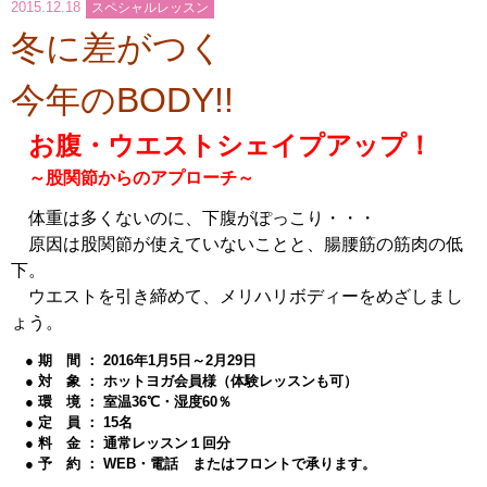
2015.12.18
スペシャルレッスン
インストラクターのメッセージ
冬に差がつく
会社案内
今年のBODY!
!
指導員育成コース
お腹・ウエストシェイプアップ！
～股関節からのアプローチ～
セミナー開催
体重は多くないのに、下腹がぽっこり・・・
スタッフブログ
原因は股関節が使えていないことと、腸腰筋の筋肉の低
下。
ご入会のご予約
ウエストを引き締めて、メリハリボディーをめざしまし
ょう。
お問い合わせ
● 期 間 ： 2016年1月5日～2月29日
● 対 象 ： ホットヨガ会員様（体験レッスンも可）
採用情報
● 環 境 ： 室温36℃・湿度60％
● 定 員 ： 15名
● 料 金 ： 通常レッスン１回分
プライバシーポリシー
● 予 約 ： WEB・電話 またはフロントで承ります。