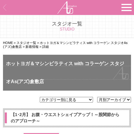
スタジオ一覧
Asのコンセプト
STUDIO
Asのナビゲーションシステム
HOME
>
スタジオ一覧
>
ホットヨガ＆マシンピラティス with コラーゲン スタジオAs
(アズ)倉敷店
>
新着情報
>
詳細
施設紹介
ホットヨガ＆マシンピラティス with コラーゲン スタジ
プログラム紹介
オAs(アズ)倉敷店
スタジオ一覧
よくあるご質問
エビデンス
【1･2月】 お腹・ウエストシェイプアップ！～股関節から
のアプローチ～
お客様の声