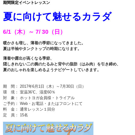
期間限定イベントレッスン
インストラクターのメッセージ
夏に向けて魅せるカラダ
会社案内
6/1（木）～ 7/ 30（日）
指導員育成コース
暖かさも増し、薄着の季節になってきました。
夏は半袖やタンクトップの時期になります。
セミナー開催
薄着や露出が高くなる季節、
隠しきれない二の腕のたるみと背中の脂肪（はみ肉）を引き締め、
スタッフブログ
夏のおしゃれを楽しめるようナビゲートしていきます。
ご入会のご予約
期 間： 2017年6月1日（木）～7月30日（日）
環 境： 室温36℃、湿度60％
お問い合わせ
対 象： ホットヨガ会員様・トライアル
ご予約： Web・お電話・またはフロントにて
料 金： 通常レッスン１回分
採用情報
定 員： 15名
プライバシーポリシー