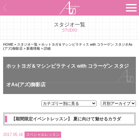
スタジオ一覧
Asのコンセプト
STUDIO
Asのナビゲーションシステム
HOME
>
スタジオ一覧
>
ホットヨガ＆マシンピラティス with コラーゲン スタジオAs
(アズ)御影店
>
新着情報
>
詳細
施設紹介
ホットヨガ＆マシンピラティス with コラーゲン スタジ
プログラム紹介
オAs(アズ)御影店
スタジオ一覧
よくあるご質問
エビデンス
【期間限定イベントレッスン】 夏に向けて魅せるカラダ
お客様の声
2017.05.16
スペシャルレッスン