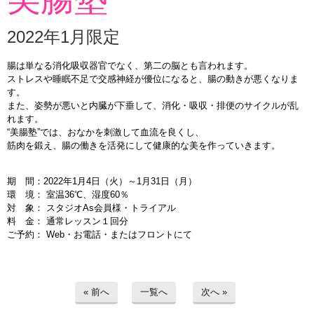
2022年1月限定
腸は単なる消化吸収器官でなく、第二の脳とも言われます。
ストレスや睡眠不足で交感神経が優位になると、腸の動きが悪くなりま
す。
また、姿勢が悪いと内臓が下垂して、消化・吸収・排便のサイクルが乱
れます。
“美腸塾”では、おなかを刺激して血流を良くし、
筋肉を鍛え、腸の働きを活発にして健康的な美を作っていきます。
期 間：2022年1月4日（火）～1月31日（月）
環 境： 室温36℃、湿度60％
対 象： スタジオAs会員様・トライアル
料 金： 通常レッスン１回分
ご予約： Web・お電話・またはフロントにて
« 前へ
一覧へ
次へ »