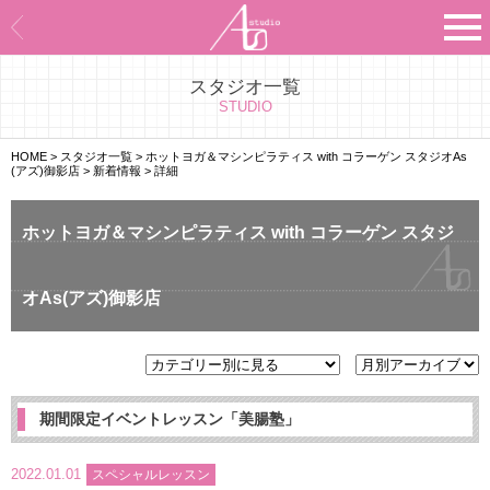
スタジオ一覧
Asのコンセプト
STUDIO
Asのナビゲーションシステム
HOME
>
スタジオ一覧
>
ホットヨガ＆マシンピラティス with コラーゲン スタジオAs
(アズ)御影店
>
新着情報
>
詳細
施設紹介
ホットヨガ＆マシンピラティス with コラーゲン スタジ
プログラム紹介
オAs(アズ)御影店
スタジオ一覧
よくあるご質問
エビデンス
期間限定イベントレッスン「美腸塾」
お客様の声
2022.01.01
スペシャルレッスン