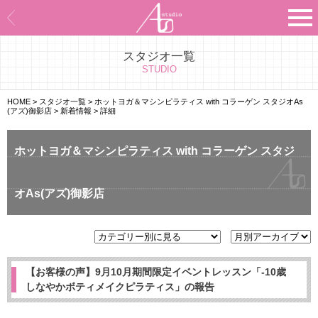
スタジオ一覧
Asのコンセプト
STUDIO
Asのナビゲーションシステム
HOME
>
スタジオ一覧
>
ホットヨガ＆マシンピラティス with コラーゲン スタジオAs
(アズ)御影店
>
新着情報
>
詳細
施設紹介
ホットヨガ＆マシンピラティス with コラーゲン スタジ
プログラム紹介
オAs(アズ)御影店
スタジオ一覧
よくあるご質問
エビデンス
【お客様の声】9月10月期間限定イベントレッスン「-10歳
しなやかボティメイクピラティス」の報告
お客様の声