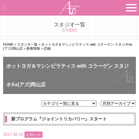
スタジオ一覧
Asのコンセプト
STUDIO
Asのナビゲーションシステム
HOME
>
スタジオ一覧
>
ホットヨガ＆マシンピラティス with コラーゲン スタジオAs
(アズ)岡山店
>
新着情報
>
詳細
施設紹介
ホットヨガ＆マシンピラティス with コラーゲン スタジ
プログラム紹介
オAs(アズ)岡山店
スタジオ一覧
よくあるご質問
エビデンス
新プログラム『ジョイントリカバリー』スタート
お客様の声
2017.09.15
お知らせ