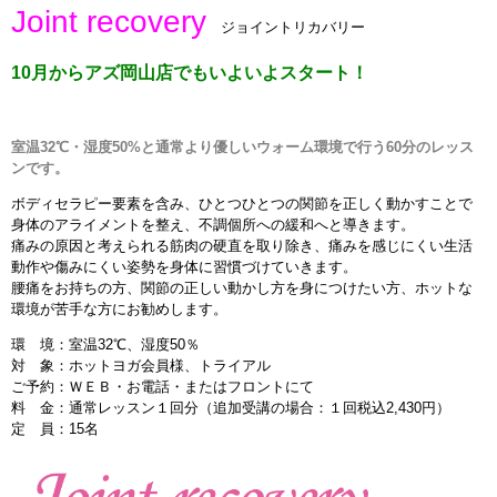
Joint recovery
ジョイントリカバリー
インストラクターのメッセージ
10月からアズ岡山店でもいよいよスタート！
会社案内
指導員育成コース
室温32℃・湿度50%と通常より優しいウォーム環境で行う60分のレッス
ンです。
セミナー開催
ボディセラピー要素を含み、ひとつひとつの関節を正しく動かすことで
身体のアライメントを整え、不調個所への緩和へと導きます。
スタッフブログ
痛みの原因と考えられる筋肉の硬直を取り除き、痛みを感じにくい生活
動作や傷みにくい姿勢を身体に習慣づけていきます。
腰痛をお持ちの方、関節の正しい動かし方を身につけたい方、ホットな
ご入会のご予約
環境が苦手な方にお勧めします。
環 境：室温32℃、湿度50％
お問い合わせ
対 象：ホットヨガ会員様、トライアル
ご予約：ＷＥＢ・お電話・またはフロントにて
採用情報
料 金：通常レッスン１回分（追加受講の場合：１回税込2,430円）
定 員：15名
プライバシーポリシー