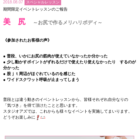
2018.08.07
スペシャルレッスン
インストラクターのメッセージ
期間限定イベントレッスンのご報告
美 尻
～お尻で作るメリハリボディ～
会社案内
指導員育成コース
《参加されたお客様の声》
セミナー開催
● 普段、いかにお尻の筋肉が使えていなかったか分かった
● 少し動かすポイントがずれるだけで使えたり使えなかったり するのが
分かった
スタッフブログ
● 股ｊｔ周辺がほぐれているのを感じた
● ワイドスクワット呼吸が止まってしまう
ご入会のご予約
お問い合わせ
普段とは違う動きのイベントレッスンから、皆様それぞれ自分なりの
「気づき」を得て頂けたことと思います。
スタジオアズでは、これからも様々なイベントを実施してまいります。
採用情報
どうぞお楽しみに
プライバシーポリシー