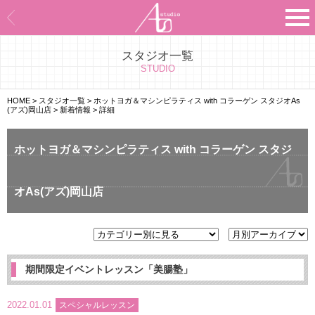
スタジオ一覧
Asのコンセプト
STUDIO
Asのナビゲーションシステム
HOME
>
スタジオ一覧
>
ホットヨガ＆マシンピラティス with コラーゲン スタジオAs
(アズ)岡山店
>
新着情報
>
詳細
施設紹介
ホットヨガ＆マシンピラティス with コラーゲン スタジ
プログラム紹介
オAs(アズ)岡山店
スタジオ一覧
よくあるご質問
エビデンス
期間限定イベントレッスン「美腸塾」
お客様の声
2022.01.01
スペシャルレッスン