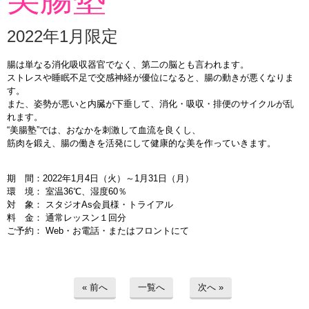
2022年1月限定
腸は単なる消化吸収器官でなく、第二の脳とも言われます。
ストレスや睡眠不足で交感神経が優位になると、腸の動きが悪くなりま
す。
また、姿勢が悪いと内臓が下垂して、消化・吸収・排便のサイクルが乱
れます。
“美腸塾”では、おなかを刺激して血流を良くし、
筋肉を鍛え、腸の働きを活発にして健康的な美を作っていきます。
期 間：2022年1月4日（火）～1月31日（月）
環 境： 室温36℃、湿度60％
対 象： スタジオAs会員様・トライアル
料 金： 通常レッスン１回分
ご予約： Web・お電話・またはフロントにて
« 前へ
一覧へ
次へ »