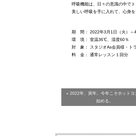
呼吸機能は、日々の意識の中でト
美しい呼吸を手に入れて、心身を
期 間： 2022年3月1日（火）～
環 境： 室温36℃、湿度60％
対 象： スタジオAs会員様・ト
料 金： 通常レッスン１回分
« 2022年、寅年。今年こそホットヨ
始める。