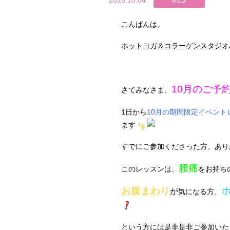
2016.10.04
岡山店
こんばんは。
ホットヨガ＆コラーゲンスタジオ
10月のご予
さてみなさま、
1日から
10月の期間限定
イベント
ます
すでにご参加くださった方、あり
腰痛
このレッスンは、
をお持ち
お腹まわり
が
気になる方、
という方には是非是非ご参加いた