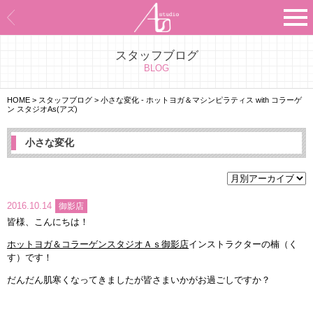
スタッフブログ
Asのコンセプト
BLOG
Asのナビゲーションシステム
HOME
>
スタッフブログ
>
小さな変化 - ホットヨガ＆マシンピラティス with コラーゲ
ン スタジオAs(アズ)
施設紹介
小さな変化
プログラム紹介
スタジオ一覧
2016.10.14
御影店
皆様、こんにちは！
よくあるご質問
ホットヨガ＆コラーゲンスタジオＡｓ御影店
インストラクターの楠（く
す）です！
エビデンス
だんだん肌寒くなってきましたが皆さまいかがお過ごしですか？
お客様の声