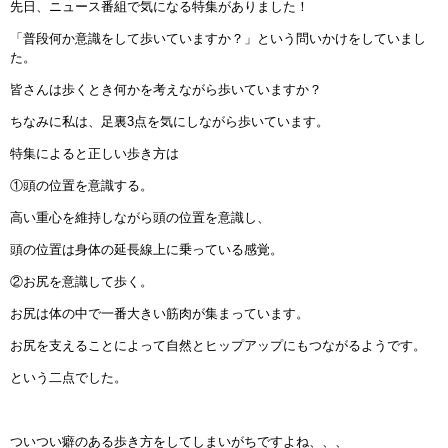
先日、ニュース番組で気になる特集がありました！
インストラクターのメッセージ
「普段何か意識をして歩いていますか？」という問いかけをしていまし
た。
会社案内
皆さんは歩くとき何かを考えながら歩いていますか？
ちなみに私は、足裏3点を気にしながら歩いています。
指導員育成コース
特集によると正しい歩き方は
セミナー開催
①頭の位置を意識する。
高い重心を維持しながら頭の位置を意識し、
スタッフブログ
頭の位置は身体の延長線上に乗っている感覚。
ご入会のご予約
②お尻を意識して歩く。
お尻は体の中で一番大きい筋肉が集まっています。
お問い合わせ
お尻を支えることによって自然とヒップアップにもつながるようです。
採用情報
という二点でした。
プライバシーポリシー
ついつい癖のある歩き方をしてしまいがちですよね、、、