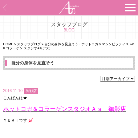
スタッフブログ
Asのコンセプト
BLOG
Asのナビゲーションシステム
HOME
>
スタッフブログ
>
自分の身体を見直そう - ホットヨガ＆マシンピラティス wit
h コラーゲン スタジオAs(アズ)
施設紹介
自分の身体を見直そう
プログラム紹介
スタジオ一覧
2016.11.10
御影店
こんばんは★
よくあるご質問
ホットヨガ＆コラーゲンスタジオＡｓ 御影店
エビデンス
ＹＵＫＩです
お客様の声