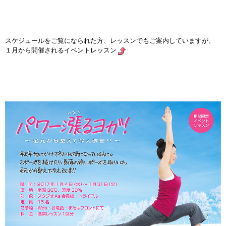
インストラクターのメッセージ
会社案内
スケジュールをご覧になられた方、レッスンでもご案内していますが、
１月から開催されるイベントレッスン
指導員育成コース
セミナー開催
スタッフブログ
ご入会のご予約
お問い合わせ
採用情報
プライバシーポリシー