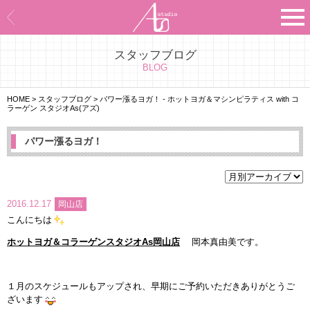
スタッフブログ
Asのコンセプト
BLOG
Asのナビゲーションシステム
HOME
>
スタッフブログ
>
パワー漲るヨガ！ - ホットヨガ＆マシンピラティス with コ
ラーゲン スタジオAs(アズ)
施設紹介
パワー漲るヨガ！
プログラム紹介
スタジオ一覧
2016.12.17
岡山店
こんにちは
よくあるご質問
ホットヨガ＆コラーゲンスタジオAs岡山店
岡本真由美です。
エビデンス
１月のスケジュールもアップされ、早期にご予約いただきありがとうご
お客様の声
ざいます