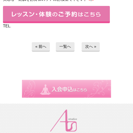
TEL.
« 前へ
一覧へ
次へ »