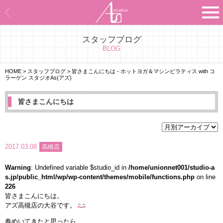
スタッフブログ
Asのコンセプト
BLOG
Asのナビゲーションシステム
HOME
>
スタッフブログ
>
皆さまこんにちは - ホットヨガ＆マシンピラティス with コ
ラーゲン スタジオAs(アズ)
施設紹介
皆さまこんにちは
プログラム紹介
スタジオ一覧
2017.03.08
高槻店
よくあるご質問
Warning
: Undefined variable $studio_id in
/home/unionnet001/studio-a
s.jp/public_html/wp/wp-content/themes/mobile/functions.php
on line
226
エビデンス
皆さまこんにちは。
アズ高槻店の大谷です。
お客様の声
春めいてきたと思ったら、