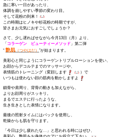
急に寒い一日があったり、
インストラクターのメッセージ
体調を崩しやすい季節の変わり目。
そして花粉の到来！
この時期はヒノキや杉花粉の時期ですが、
会社案内
皆さまお元気におすごしでしょうか？
指導員育成コース
さて、少し遅ればせながら今月13日（月）より、
「
コラーゲン ビューティーメソッド
」第二弾
艶肌
“
（つやはだ）
”が始まります。
セミナー開催
美彩心と同じようにコラーゲントリプルローションを使い、
お顔からデコルテまでのマッサージや、
スタッフブログ
表情筋のトレーニング（変顔します
）で
いつもは使わない顔の筋肉を動かしますよ
ご入会のご予約
鎖骨や肩周り、背骨の動きも加えながら、
よりお顔周りがスッキリ。
お問い合わせ
まるでエステに行ったような、
生き生きとした表情になります。
採用情報
最後の照射タイムにはパックを使用し、
乾燥からも肌を守ります。
プライバシーポリシー
「今日は少し疲れたな…」と思われる時にはぜひ、
美彩心 艶肌をお身体のケアにお役立て下さい。