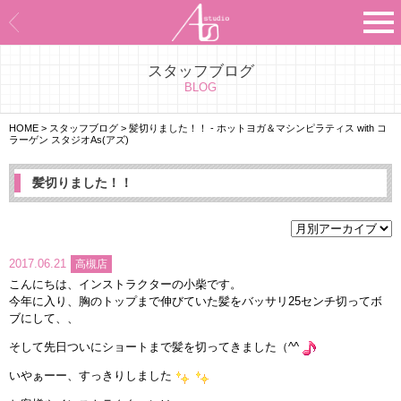
スタッフブログ
Asのコンセプト
BLOG
Asのナビゲーションシステム
HOME
>
スタッフブログ
>
髪切りました！！ - ホットヨガ＆マシンピラティス with コ
ラーゲン スタジオAs(アズ)
施設紹介
髪切りました！！
プログラム紹介
スタジオ一覧
2017.06.21
高槻店
こんにちは、インストラクターの小柴です。
よくあるご質問
今年に入り、胸のトップまで伸びていた髪をバッサリ25センチ切ってボ
ブにして、、
エビデンス
そして先日ついにショートまで髪を切ってきました（^^
いやぁーー、すっきりしました
お客様の声