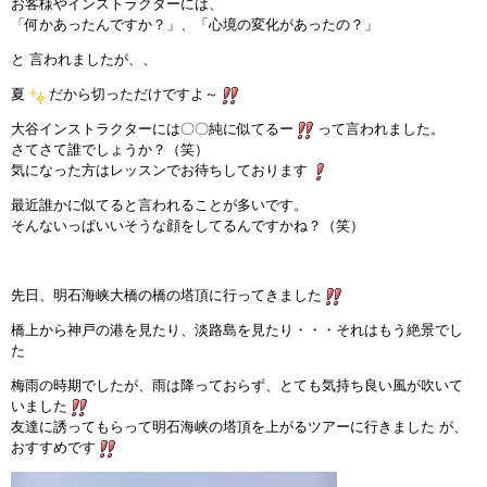
お客様やインストラクターには、
「何かあったんですか？」、「心境の変化があったの？」
インストラクターのメッセージ
と 言われましたが、、
会社案内
夏
だから切っただけですよ～
大谷インストラクターには〇〇純に似てるー
って言われました。
指導員育成コース
さてさて誰でしょうか？（笑）
気になった方はレッスンでお待ちしております
セミナー開催
最近誰かに似てると言われることが多いです。
そんないっぱいいそうな顔をしてるんですかね？（笑）
スタッフブログ
ご入会のご予約
先日、明石海峡大橋の橋の塔頂に行ってきました
橋上から神戸の港を見たり、淡路島を見たり・・・それはもう絶景でし
お問い合わせ
た
梅雨の時期でしたが、雨は降っておらず、とても気持ち良い風が吹いて
採用情報
いました
友達に誘ってもらって明石海峡の塔頂を上がるツアーに行きました が、
プライバシーポリシー
おすすめです