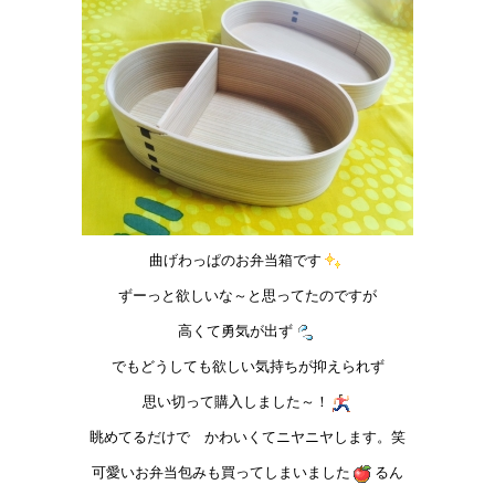
インストラクターのメッセージ
会社案内
指導員育成コース
セミナー開催
スタッフブログ
曲げわっぱのお弁当箱です
ご入会のご予約
ずーっと欲しいな～と思ってたのですが
高くて勇気が出ず
お問い合わせ
でもどうしても欲しい気持ちが抑えられず
採用情報
思い切って購入しました～！
眺めてるだけで かわいくてニヤニヤします。笑
プライバシーポリシー
可愛いお弁当包みも買ってしまいました
るん