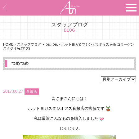
スタッフブログ
Asのコンセプト
BLOG
Asのナビゲーションシステム
HOME
>
スタッフブログ
>
つめつめ - ホットヨガ＆マシンピラティス with コラーゲン
スタジオAs(アズ)
施設紹介
つめつめ
プログラム紹介
スタジオ一覧
2017.06.27
倉敷店
皆さまこんにちは！
よくあるご質問
ホットヨガスタジオアズ倉敷店の宮脇です
エビデンス
私は最近こんなものを購入しました
じゃじゃん
お客様の声