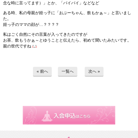
念な時に言ってます）」とか、「バイバイ」などなど
インストラクターのメッセージ
ある時、私の母親が姪っ子に「おぶーちゃん、飲もかぁ～」と言いまし
た。
会社案内
姪っ子のママの顔が…？？？？
私はごく自然にその言葉が入ってきたのですが
指導員育成コース
お茶、飲もうかぁ～とゆうことと伝えたら、初めて聞いたみたいです。
親の世代ですね
セミナー開催
スタッフブログ
« 前へ
一覧へ
次へ »
ご入会のご予約
お問い合わせ
採用情報
プライバシーポリシー