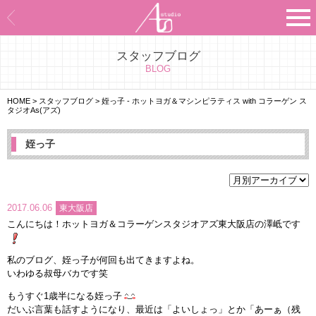
スタッフブログ
Asのコンセプト
BLOG
Asのナビゲーションシステム
HOME
>
スタッフブログ
>
姪っ子 - ホットヨガ＆マシンピラティス with コラーゲン ス
タジオAs(アズ)
施設紹介
姪っ子
プログラム紹介
スタジオ一覧
2017.06.06
東大阪店
こんにちは！ホットヨガ＆コラーゲンスタジオアズ東大阪店の澤岻です
よくあるご質問
私のブログ、姪っ子が何回も出てきますよね。
エビデンス
いわゆる叔母バカです笑
もうすぐ1歳半になる姪っ子
お客様の声
だいぶ言葉も話すようになり、最近は「よいしょっ」とか「あーぁ（残