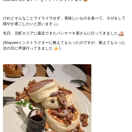
インストラクターのメッセージ
けれどそんなことでイライラせず、美味しいものを食べて、ヨガをして
会社案内
穏やか過ごしたいと思います
先日、元町エリアに最近できたパンケーキ屋さんに行ってきました
指導員育成コース
(Ｍayumiインストラクターに教えてもらったのですが、教えてもらった
次の日に早速行ってきました
)
セミナー開催
スタッフブログ
ご入会のご予約
お問い合わせ
採用情報
プライバシーポリシー