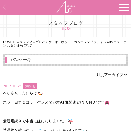
スタッフブログ
Asのコンセプト
BLOG
Asのナビゲーションシステム
HOME
>
スタッフブログ
>
パンケーキ - ホットヨガ＆マシンピラティス with コラーゲ
ン スタジオAs(アズ)
施設紹介
パンケーキ
プログラム紹介
スタジオ一覧
2017.10.24
御影店
みなさんこんにちは
よくあるご質問
ホットヨガ＆コラーゲンスタジオAs御影店
のＮＡＮＡです
エビデンス
最近雨続きで本当に嫌になりますね…
お客様の声
洗濯物が乾かない…
イライラしちゃいます