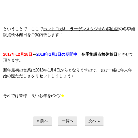
インストラクターのメッセージ
会社案内
ということで、ここで
ホットヨガ&コラーゲンスタジオAs岡山店
の冬季施
設点検休館日をご案内致します！
指導員育成コース
セミナー開催
2017年12月28日
～
2018年1月3日の期間中
、
冬季施設点検休館日
とさせて
頂きます。
スタッフブログ
新年最初の営業は2018年1月4日からとなりますので、ぜひ一緒に年末年
始の慌ただしさをリセットしましょう♪
ご入会のご予約
それでは皆様、良いお年を(^3^)/
★
お問い合わせ
採用情報
« 前へ
一覧へ
次へ »
プライバシーポリシー