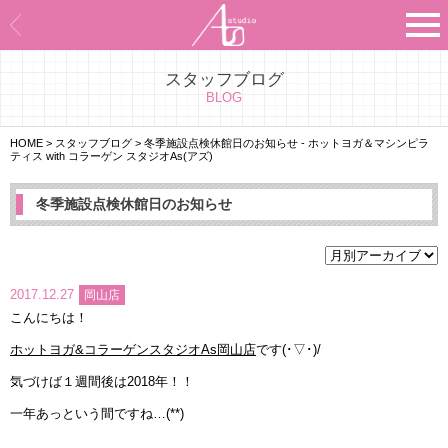
スタッフブログ
Asのコンセプト
BLOG
Asのナビゲーションシステム
HOME
>
スタッフブログ
>
冬季施設点検休館日のお知らせ - ホットヨガ＆マシンピラ
ティス with コラーゲン スタジオAs(アズ)
施設紹介
冬季施設点検休館日のお知らせ
プログラム紹介
スタジオ一覧
2017.12.27
岡山店
こんにちは！
よくあるご質問
ホットヨガ&コラーゲンスタジオAs岡山店
です(･▽･)/
エビデンス
気づけば１週間後は2018年！！
一年あっという間ですね…(**)
お客様の声