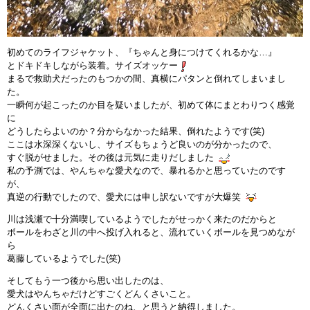
初めてのライフジャケット、『ちゃんと身につけてくれるかな…』
とドキドキしながら装着。サイズオッケー
まるで救助犬だったのもつかの間、真横にパタンと倒れてしまいまし
た。
一瞬何が起こったのか目を疑いましたが、初めて体にまとわりつく感覚
に
どうしたらよいのか？分からなかった結果、倒れたようです(笑)
ここは水深深くないし、サイズもちょうど良いのが分かったので、
すぐ脱がせました。その後は元気に走りだしました
私の予測では、やんちゃな愛犬なので、暴れるかと思っていたのです
が、
真逆の行動でしたので、愛犬には申し訳ないですが大爆笑
川は浅瀬で十分満喫しているようでしたがせっかく来たのだからと
ボールをわざと川の中へ投げ入れると、流れていくボールを見つめなが
ら
葛藤しているようでした(笑)
そしてもう一つ後から思い出したのは、
愛犬はやんちゃだけどすごくどんくさいこと。
どんくさい面が全面に出たのね、と思うと納得しました。