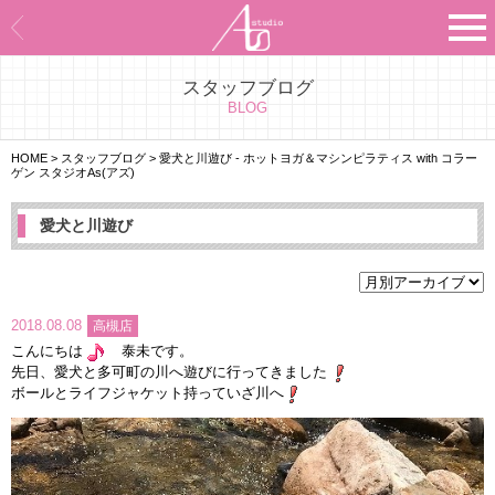
スタッフブログ
Asのコンセプト
BLOG
Asのナビゲーションシステム
HOME
>
スタッフブログ
>
愛犬と川遊び - ホットヨガ＆マシンピラティス with コラー
ゲン スタジオAs(アズ)
施設紹介
愛犬と川遊び
プログラム紹介
スタジオ一覧
2018.08.08
高槻店
こんにちは
泰未です。
よくあるご質問
先日、愛犬と多可町の川へ遊びに行ってきました
ボールとライフジャケット持っていざ川へ
エビデンス
お客様の声