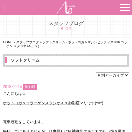
スタッフブログ
Asのコンセプト
BLOG
Asのナビゲーションシステム
HOME
>
スタッフブログ
>
ソフトクリーム - ホットヨガ＆マシンピラティス with コラ
ーゲン スタジオAs(アズ)
施設紹介
ソフトクリーム
プログラム紹介
スタジオ一覧
2018.09.14
御影店
こんにちは☆
よくあるご質問
ホットヨガ＆コラーゲンスタジオＡｓ御影店
マリです(^○^)
エビデンス
電車通勤をしています。
お客様の声
毎日…ではありませんが、仕事帰りに阪神御影エキナカのたい焼き屋さ