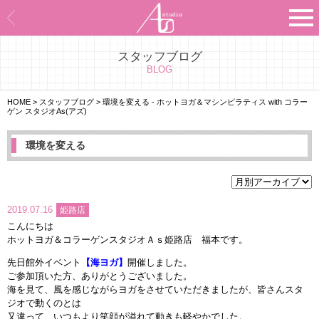
スタッフブログ
Asのコンセプト
BLOG
Asのナビゲーションシステム
HOME
>
スタッフブログ
>
環境を変える - ホットヨガ＆マシンピラティス with コラー
ゲン スタジオAs(アズ)
施設紹介
環境を変える
プログラム紹介
スタジオ一覧
2019.07.16
姫路店
こんにちは
よくあるご質問
ホットヨガ＆コラーゲンスタジオＡｓ姫路店 福本です。
先日館外イベント
【海ヨガ】
開催しました。
エビデンス
ご参加頂いた方、ありがとうございました。
海を見て、風を感じながらヨガをさせていただきましたが、皆さんスタ
ジオで動くのとは
お客様の声
又違って、いつもより笑顔が溢れて動きも軽やかでした。