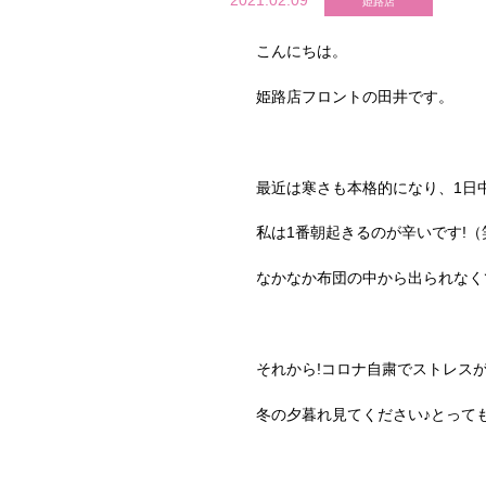
2021.02.09
姫路店
こんにちは。
姫路店フロントの田井です。
最近は寒さも本格的になり、1日
私は1番朝起きるのが辛いです!（
なかなか布団の中から出られなく
それから!コロナ自粛でストレス
冬の夕暮れ見てください♪とって