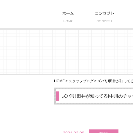
HOME
>
スタッフブログ
>
ズバリ!田井が知ってる
ズバリ!田井が知ってる!中川のチ