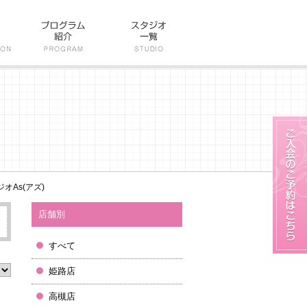
オAs(アズ)
店舗別
すべて
姫路店
高槻店