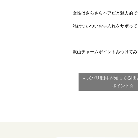
女性はさらさらヘアだと魅力的で
私はついついお手入れをサボって
沢山チャームポイントみつけてみ
« ズバリ!田中が知ってる!
ポイント☆