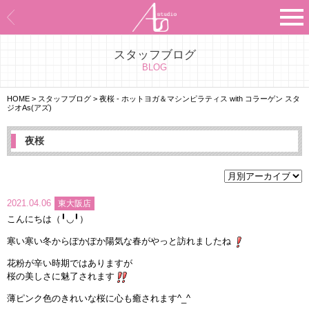
スタッフブログ
Asのコンセプト
BLOG
Asのナビゲーションシステム
HOME
>
スタッフブログ
>
夜桜 - ホットヨガ＆マシンピラティス with コラーゲン スタ
ジオAs(アズ)
施設紹介
夜桜
プログラム紹介
スタジオ一覧
2021.04.06
東大阪店
こんにちは（╹◡╹）
よくあるご質問
寒い寒い冬からぽかぽか陽気な春がやっと訪れましたね
エビデンス
花粉が辛い時期ではありますが
桜の美しさに魅了されます
お客様の声
薄ピンク色のきれいな桜に心も癒されます^_^