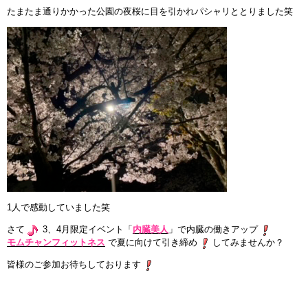
たまたま通りかかった公園の夜桜に目を引かれパシャリととりました笑
インストラクターのメッセージ
会社案内
指導員育成コース
セミナー開催
スタッフブログ
ご入会のご予約
1人で感動していました笑
お問い合わせ
さて
3、4月限定イベント「
内臓美人
」で内臓の働きアップ
モムチャンフィットネス
で夏に向けて引き締め
してみませんか？
採用情報
皆様のご参加お待ちしております
プライバシーポリシー