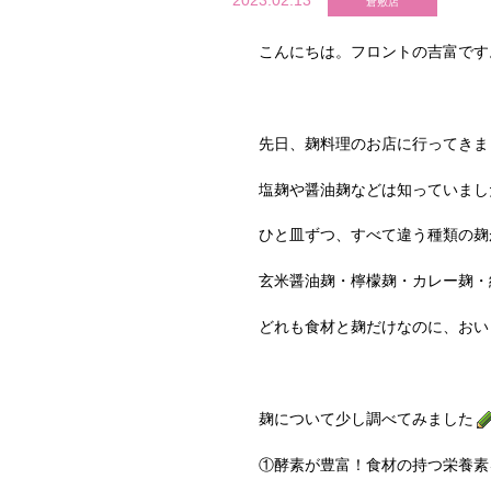
2023.02.13
倉敷店
こんにちは。フロントの吉富です
先日、麹料理のお店に行ってきま
塩麹や醤油麹などは知っていまし
ひと皿ずつ、すべて違う種類の麹
玄米醤油麹・檸檬麹・カレー麹・
どれも食材と麹だけなのに、おい
麹について少し調べてみました
①酵素が豊富！食材の持つ栄養素