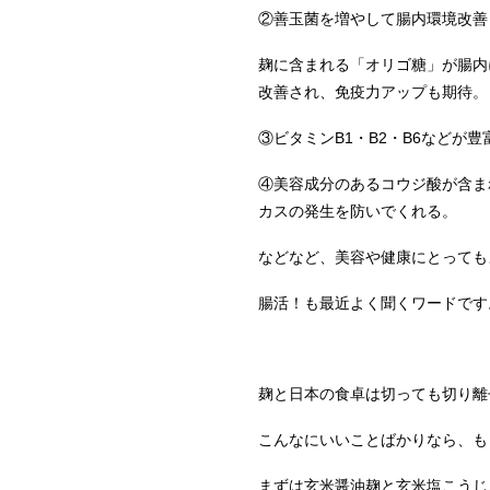
②善玉菌を増やして腸内環境改善
麹に含まれる「オリゴ糖」が腸内
改善され、免疫力アップも期待。
③ビタミンB1・B2・B6などが
④美容成分のあるコウジ酸が含ま
カスの発生を防いでくれる。
などなど、美容や健康にとっても
腸活！も最近よく聞くワードです
麹と日本の食卓は切っても切り離
こんなにいいことばかりなら、も
まずは玄米醤油麹と玄米塩こうじ