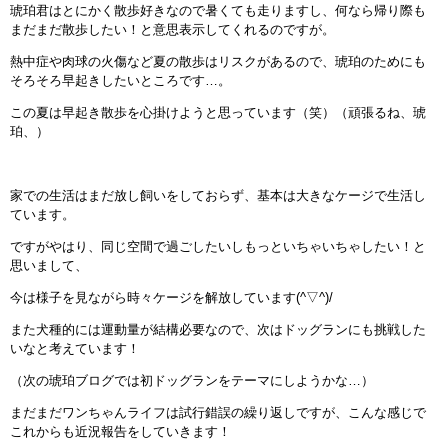
琥珀君はとにかく散歩好きなので暑くても走りますし、何なら帰り際も
まだまだ散歩したい！と意思表示してくれるのですが。
熱中症や肉球の火傷など夏の散歩はリスクがあるので、琥珀のためにも
そろそろ早起きしたいところです…。
この夏は早起き散歩を心掛けようと思っています（笑）（頑張るね、琥
珀、）
家での生活はまだ放し飼いをしておらず、基本は大きなケージで生活し
ています。
ですがやはり、同じ空間で過ごしたいしもっといちゃいちゃしたい！と
思いまして、
今は様子を見ながら時々ケージを解放しています(^▽^)/
また犬種的には運動量が結構必要なので、次はドッグランにも挑戦した
いなと考えています！
（次の琥珀ブログでは初ドッグランをテーマにしようかな…）
まだまだワンちゃんライフは試行錯誤の繰り返しですが、こんな感じで
これからも近況報告をしていきます！