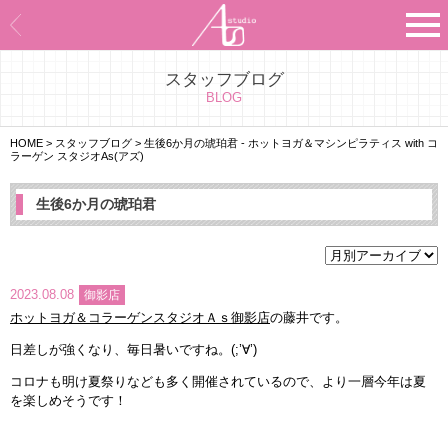
スタッフブログ
Asのコンセプト
BLOG
Asのナビゲーションシステム
HOME
>
スタッフブログ
>
生後6か月の琥珀君
- ホットヨガ＆マシンピラティス with コ
ラーゲン スタジオAs(アズ)
施設紹介
生後6か月の琥珀君
プログラム紹介
スタジオ一覧
2023.08.08
御影店
ホットヨガ＆コラーゲンスタジオＡｓ御影店
の藤井です。
よくあるご質問
日差しが強くなり、毎日暑いですね。(;’∀’)
エビデンス
コロナも明け夏祭りなども多く開催されているので、より一層今年は夏
を楽しめそうです！
お客様の声