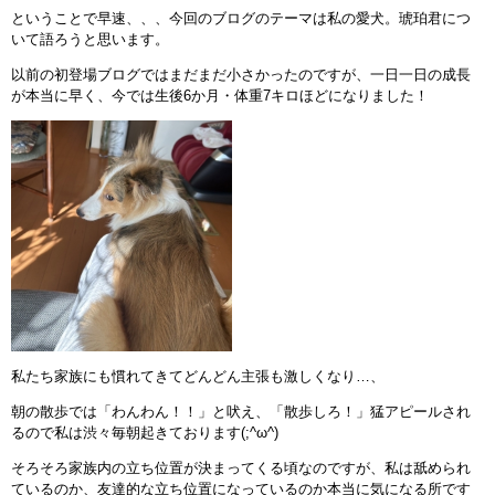
ということで早速、、、今回のブログのテーマは私の愛犬。琥珀君につ
インストラクターのメッセージ
いて語ろうと思います。
以前の初登場ブログではまだまだ小さかったのですが、一日一日の成長
会社案内
が本当に早く、今では生後6か月・体重7キロほどになりました！
指導員育成コース
セミナー開催
スタッフブログ
ご入会のご予約
お問い合わせ
私たち家族にも慣れてきてどんどん主張も激しくなり…、
採用情報
朝の散歩では「わんわん！！」と吠え、「散歩しろ！」猛アピールされ
るので私は渋々毎朝起きております(;^ω^)
プライバシーポリシー
そろそろ家族内の立ち位置が決まってくる頃なのですが、私は舐められ
ているのか、友達的な立ち位置になっているのか本当に気になる所です