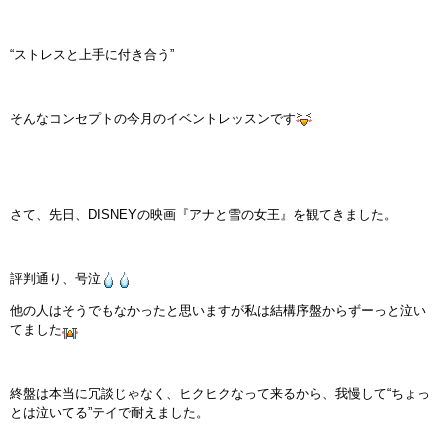
“ストレスと上手に付き合う”
そんなコンセプトの今月のイベントレッスンです
さて、先日、DISNEYの映画『アナと雪の女王』を観てきました。
評判通り、号泣
他の人はそうでもなかったと思いますが私は結構序盤からずーっと泣い
てました
終盤は本当に冗談じゃなく、ヒクヒクなって来るから、我慢して“ちょっ
とは泣いてる”テイで耐えました。