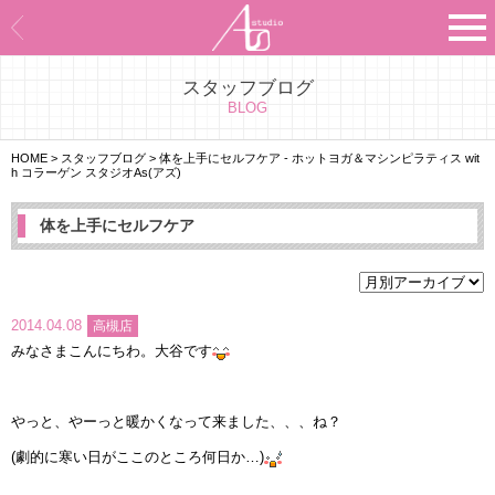
スタッフブログ
Asのコンセプト
BLOG
Asのナビゲーションシステム
HOME
>
スタッフブログ
>
体を上手にセルフケア - ホットヨガ＆マシンピラティス wit
h コラーゲン スタジオAs(アズ)
施設紹介
体を上手にセルフケア
プログラム紹介
スタジオ一覧
2014.04.08
高槻店
みなさまこんにちわ。大谷です
よくあるご質問
エビデンス
やっと、やーっと暖かくなって来ました、、、ね？
(劇的に寒い日がここのところ何日か…)
お客様の声