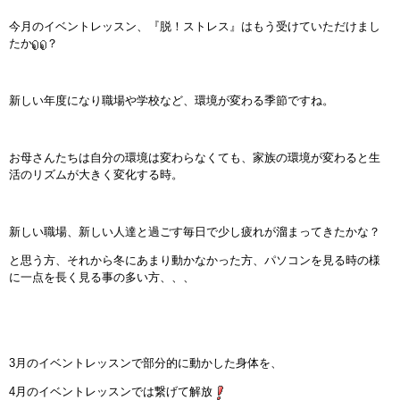
インストラクターのメッセージ
今月のイベントレッスン、『脱！ストレス』はもう受けていただけまし
たか
？
会社案内
新しい年度になり職場や学校など、環境が変わる季節ですね。
指導員育成コース
セミナー開催
お母さんたちは自分の環境は変わらなくても、家族の環境が変わると生
活のリズムが大きく変化する時。
スタッフブログ
新しい職場、新しい人達と過ごす毎日で少し疲れが溜まってきたかな？
ご入会のご予約
と思う方、それから冬にあまり動かなかった方、パソコンを見る時の様
に一点を長く見る事の多い方、、、
お問い合わせ
採用情報
3月のイベントレッスンで部分的に動かした身体を、
プライバシーポリシー
4月のイベントレッスンでは繋げて解放