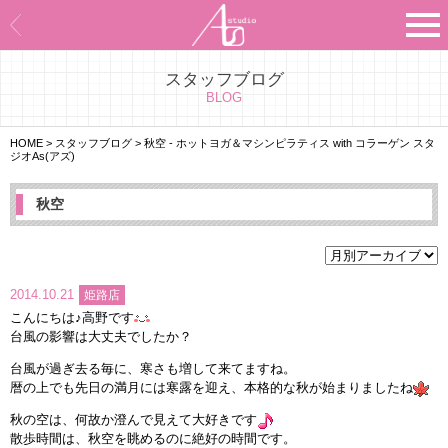
スタッフブログ
Asのコンセプト
BLOG
Asのナビゲーションシステム
HOME
>
スタッフブログ
>
秋空 - ホットヨガ＆マシンピラティス with コラーゲン スタ
ジオAs(アズ)
施設紹介
秋空
プログラム紹介
スタジオ一覧
2014.10.21
姫路店
こんにちは♪高野です
よくあるご質問
台風の影響は大丈夫でしたか？
台風が過ぎ去る毎に、寒さも増して来てますね。
エビデンス
暦の上でも先日の満月には寒露を迎え、本格的な秋が始まりましたね
秋の空は、何故か澄んで見えて大好きです
お客様の声
散歩時間は、秋空を眺めるのに絶好の時間です。