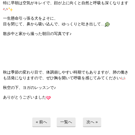
特に早朝は空気がキレイで、顔が上に向くと自然と呼吸も深くなります
インストラクターのメッセージ
一生懸命引っ張る犬をよそに、
会社案内
目を閉じて、鼻から吸い込んで、ゆっくりと吐き出して…
散歩中と家から撮った朝日の写真です♪
指導員育成コース
セミナー開催
スタッフブログ
秋は季節の変わり目で、体調崩しやすい時期でもありますが、肺の働き
も活発になりますので、ぜひ胸を開いて呼吸を感じてみてください
ご入会のご予約
秋空の下、ヨガのレッスンで♪
お問い合わせ
ありがとうございました
採用情報
« 前へ
一覧へ
次へ »
プライバシーポリシー