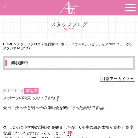
スタッフブログ
Asのコンセプト
BLOG
Asのナビゲーションシステム
HOME
>
スタッフブログ
>
無我夢中 - ホットヨガ＆マシンピラティス with コラーゲン
スタジオAs(アズ)
施設紹介
無我夢中
プログラム紹介
スタジオ一覧
2012.10.23
姫路店
スポーツの秋真っ只中ですね
よくあるご質問
先日、姪っ子と甥っ子の運動会を観に行った高野です
エビデンス
久しぶりに小学校の運動会を観ましたが、6年生の組み体操が意外と高度
お客様の声
な感じだったのでびっくりしました