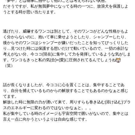
「夢中」とは物事に熱中して他のことは考えられない状態。
だそうですが、私が無我夢中になってる時の一つに、放浪犬を保護しよ
うとする時が思い当たります。
逃げたり、威嚇するワンコは別として、そのワンコがどんな性格かもよ
く分からないのに、抱いて車に乗せようとしたり、シャンプーしたり、
後からそのワンコはシャンプーが嫌いだったことを知ってびっくりした
り…見つけた時には保護する想いだけで動いているので、一切の余計な
考えがない分、今ココ(現在)に集中して力を発揮しているような気がしま
す。ワンコもきっと私の気(合)=(愛)に圧倒されてるんでしょうね
（笑）
話が長くなりましたが、今ココに心を置くことは、集中することであ
り、自分を捕えているものからの解放することでもあるのかなぁと感じ
てます。
解放した時に無限の力が湧いて来て、周りすらも巻き込む(溶け込む)プラ
スのエネルギーに変わるのではないかなぁと。。。
私が集中している時のイメージも宇宙空間で囲いがないので、集中とは
言え一点に向かうというよりは自由な感じです。