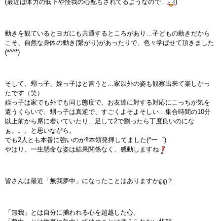
(最近は体力の低下や怪我の心配もされてるようなので…
)
インストラクターのメッセージ
動きを観ているとヨガにも共通するところがあり…子どもの動きだから
会社案内
こそ、自然な身体の動き(繋がり)があったりで、色々学ばせて頂きました
(*^^*)
指導員育成コース
そして、甥っ子、姪っ子はと言うと…家以外の姿も観察出来て楽しかっ
セミナー開催
たです（笑）
姪っ子は家でも外でも同じ態度で、お友達に対する対応にこっちが気を
スタッフブログ
遣うくらいで、甥っ子は真逆で、すごくよそよそしい…集合時間の10分
以上前から席に着いていたり…足して2で割ったら丁度良いのにな
ぁ。。。と思いながら。
ご入会のご予約
でも2人とも本番に強いのか⁈本領発揮してました(^ー゜)
やはり、一生懸命な姿は結果関係なく、感動しますね
お問い合わせ
採用情報
皆さんは最近「無我夢中」になったことはありますか
？
プライバシーポリシー
「無我」とは自分に捕われる心を超越した心。