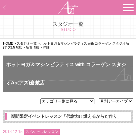
スタジオ一覧
Asのコンセプト
STUDIO
Asのナビゲーションシステム
HOME
>
スタジオ一覧
>
ホットヨガ＆マシンピラティス with コラーゲン スタジオAs
(アズ)倉敷店
>
新着情報
>
詳細
施設紹介
ホットヨガ＆マシンピラティス with コラーゲン スタジ
プログラム紹介
オAs(アズ)倉敷店
スタジオ一覧
よくあるご質問
エビデンス
期間限定イベントレッスン「代謝力!! 燃えるからだ作り」
お客様の声
2018.12.15
スペシャルレッスン