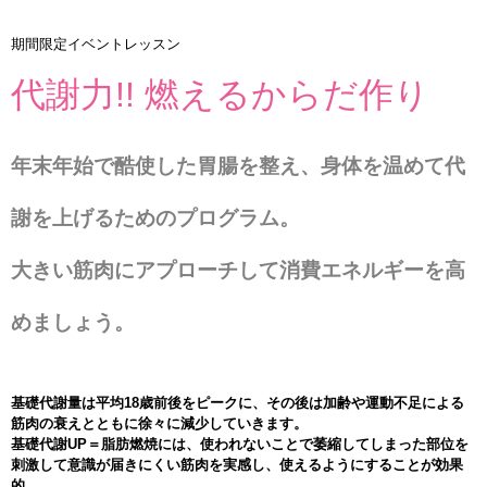
インストラクターのメッセージ
期間限定イベントレッスン
会社案内
代謝力!! 燃えるからだ作り
指導員育成コース
年末年始で酷使した胃腸を整え、身体を温めて代
セミナー開催
謝を上げるためのプログラム。
スタッフブログ
大きい筋肉にアプローチして消費エネルギーを高
ご入会のご予約
めましょう。
お問い合わせ
採用情報
基礎代謝量は平均18歳前後をピークに、その後は加齢や運動不足による
筋肉の衰えとともに徐々に減少していきます。
基礎代謝UP＝脂肪燃焼には、使われないことで萎縮してしまった部位を
プライバシーポリシー
刺激して意識が届きにくい筋肉を実感し、使えるようにすることが効果
的。