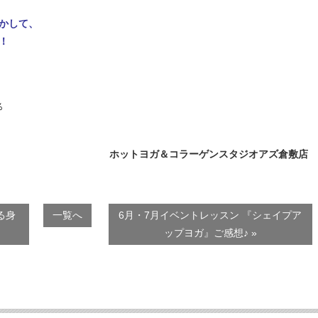
かして、
！
％
ホットヨガ＆コラーゲンスタジオアズ倉敷店
る身
一覧へ
6月・7月イベントレッスン 『シェイプア
ップヨガ』ご感想♪ »