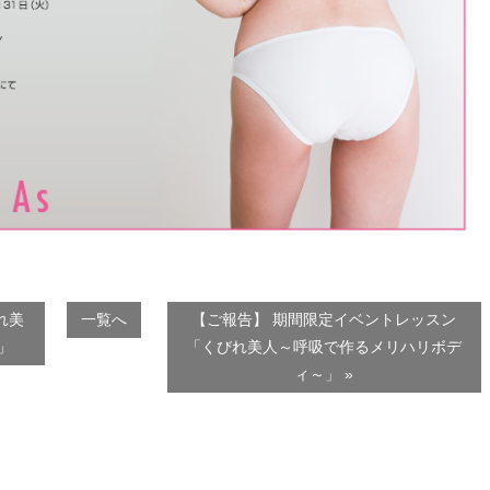
れ美
一覧へ
【ご報告】 期間限定イベントレッスン
」
「くびれ美人～呼吸で作るメリハリボデ
ィ～」 »