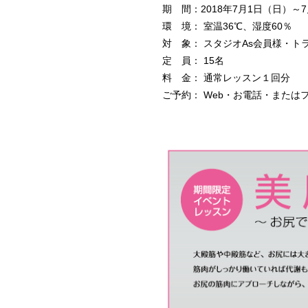
期 間：2018年7月1日（日）～
環 境： 室温36℃、湿度60％
対 象： スタジオAs会員様・ト
定 員： 15名
料 金： 通常レッスン１回分
ご予約： Web・お電話・または