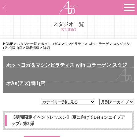
スタジオ一覧
Asのコンセプト
STUDIO
Asのナビゲーションシステム
HOME
>
スタジオ一覧
>
ホットヨガ＆マシンピラティス with コラーゲン スタジオAs
(アズ)岡山店
>
新着情報
>
詳細
施設紹介
ホットヨガ＆マシンピラティス with コラーゲン スタジ
プログラム紹介
オAs(アズ)岡山店
スタジオ一覧
よくあるご質問
エビデンス
【期間限定イベントレッスン】 夏に向けてLet’sシェイプア
ップ♪ 第2弾
お客様の声