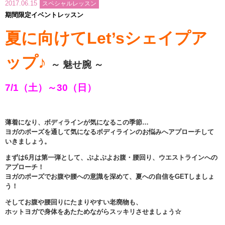
2017.06.15
スペシャルレッスン
インストラクターのメッセージ
期間限定イベントレッスン
夏に向けてLet’sシェイプア
会社案内
ップ♪
指導員育成コース
～ 魅せ腕 ～
セミナー開催
7/1（土）～30（日）
スタッフブログ
薄着になり、ボディラインが気になるこの季節…
ヨガのポーズを通して気になるボディラインのお悩みへアプローチして
ご入会のご予約
いきましょう。
まずは6月は第一弾として、ぷよぷよお腹・腰回り、ウエストラインへの
お問い合わせ
アプローチ！
ヨガのポーズでお腹や腰への意識を深めて、夏への自信をGETしましょ
採用情報
う！
そしてお腹や腰回りにたまりやすい老廃物も、
プライバシーポリシー
ホットヨガで身体をあたためながらスッキリさせましょう☆