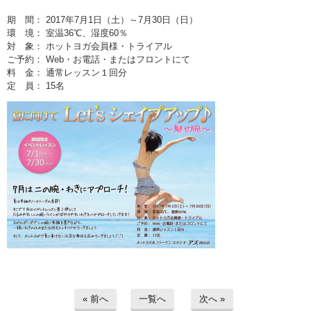
期 間： 2017年7月1日（土）～7月30日（日）
環 境： 室温36℃、湿度60％
対 象： ホットヨガ会員様・トライアル
ご予約： Web・お電話・またはフロントにて
料 金： 通常レッスン１回分
定 員： 15名
« 前へ
一覧へ
次へ »