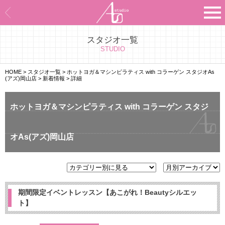
スタジオ一覧
Asのコンセプト
STUDIO
Asのナビゲーションシステム
HOME
>
スタジオ一覧
>
ホットヨガ＆マシンピラティス with コラーゲン スタジオAs
(アズ)岡山店
>
新着情報
>
詳細
施設紹介
ホットヨガ＆マシンピラティス with コラーゲン スタジ
プログラム紹介
オAs(アズ)岡山店
スタジオ一覧
よくあるご質問
エビデンス
期間限定イベントレッスン【あこがれ！Beautyシルエッ
ト】
お客様の声