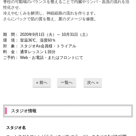
脊柱の可動域のバランスを整えることで内臓やリンパ・血流の流れを活
性化させ、
冷えやむくみを解消し、神経経路の流れを作ります。
さらにパックで肌の質を整え、夏のダメージを修復。
期 間： 2020年9月1日（火）～ 10月31日（土）
環 境： 室温36℃、湿度60％
対 象： スタジオAs会員様・トライアル
料 金： 通常レッスン１回分
ご予約： Web・お電話・またはフロントにて
« 前へ
一覧へ
次へ »
スタジオ情報
スタジオ名