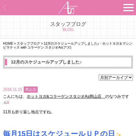
スタッフブログ
Asのコンセプト
BLOG
Asのナビゲーションシステム
HOME
>
スタッフブログ
>
12月のスケジュールアップしました♪ - ホットヨガ＆マシン
ピラティス with コラーゲン スタジオAs(アズ)
施設紹介
12月のスケジュールアップしました♪
プログラム紹介
スタジオ一覧
2016.11.15
岡山店
こんにちは、
ホットヨガ&コラーゲンスタジオAs岡山店
のなつみです
よくあるご質問
11月も折り返し地点ですね。
エビデンス
お客様の声
毎月15日はスケジュールＵＰの日