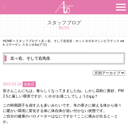
スタッフブログ
Asのコンセプト
BLOG
Asのナビゲーションシステム
HOME
>
スタッフブログ
>
左＜右、そして右先生 - ホットヨガ＆マシンピラティス wit
h コラーゲン スタジオAs(アズ)
施設紹介
左＜右、そして右先生
プログラム紹介
スタジオ一覧
2013.03.19
姫路店
皆さんこんにちは。春らしくなってきましたね。しかし花粉に黄砂、PM
よくあるご質問
2.5と厳しい環境ですが、いかがお過ごしでしょうか
？
この時期調子を崩す人も多いみたいです。冬の寒さに耐える体から徐々
エビデンス
に暖かい環境に変化する体に体自体が追い付かない状態です。
ご自分の健康のバロメーターはなにですか？ここに痛みが出ると～と
か。
お客様の声