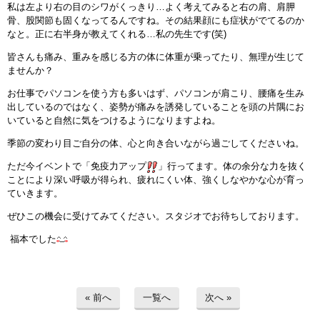
私は左より右の目のシワがくっきり…よく考えてみると右の肩、肩胛
インストラクターのメッセージ
骨、股関節も固くなってるんですね。その結果顔にも症状がでてるのか
なと。正に右半身が教えてくれる…私の先生です(笑)
会社案内
皆さんも痛み、重みを感じる方の体に体重が乗ってたり、無理が生じて
ませんか？
指導員育成コース
お仕事でパソコンを使う方も多いはず、パソコンが肩こり、腰痛を生み
出しているのではなく、姿勢が痛みを誘発していることを頭の片隅にお
いていると自然に気をつけるようになりますよね。
セミナー開催
季節の変わり目ご自分の体、心と向き合いながら過ごしてくださいね。
スタッフブログ
ただ今イベントで「免疫力アップ
」行ってます。体の余分な力を抜く
ことにより深い呼吸が得られ、疲れにくい体、強くしなやかな心が育っ
ご入会のご予約
ていきます。
ぜひこの機会に受けてみてください。スタジオでお待ちしております。
お問い合わせ
福本でした
採用情報
プライバシーポリシー
« 前へ
一覧へ
次へ »