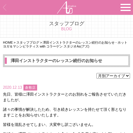
スタッフブログ
Asのコンセプト
BLOG
Asのナビゲーションシステム
HOME
>
スタッフブログ
>
澤田インストラクターのレッスン続行のお知らせ - ホット
ヨガ＆マシンピラティス with コラーゲン スタジオAs(アズ)
施設紹介
澤田インストラクターのレッスン続行のお知らせ
プログラム紹介
スタジオ一覧
2020.12.13
倉敷店
先日、皆様に澤田インストラクターとのお別れをご報告させていただき
よくあるご質問
ましたが、
諸々の事情が解決したため、引き続きレッスンを持たせて頂く形となり
エビデンス
ますことをお知らせいたします。
皆様を混乱させてしまい、大変申し訳ございません。
お客様の声