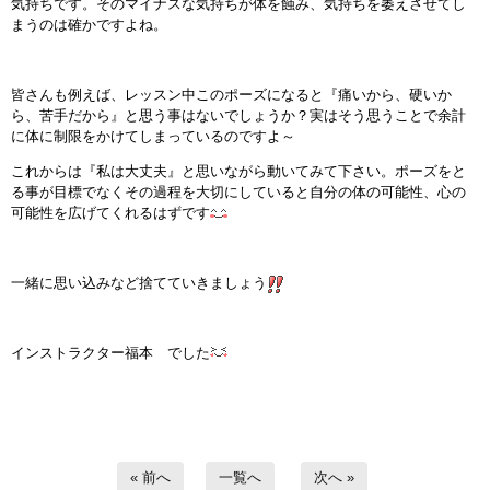
気持ちです。そのマイナスな気持ちが体を蝕み、気持ちを萎えさせてし
まうのは確かですよね。
インストラクターのメッセージ
会社案内
皆さんも例えば、レッスン中このポーズになると『痛いから、硬いか
ら、苦手だから』と思う事はないでしょうか？実はそう思うことで余計
指導員育成コース
に体に制限をかけてしまっているのですよ～
これからは『私は大丈夫』と思いながら動いてみて下さい。ポーズをと
セミナー開催
る事が目標でなくその過程を大切にしていると自分の体の可能性、心の
可能性を広げてくれるはずです
スタッフブログ
一緒に思い込みなど捨てていきましょう
ご入会のご予約
お問い合わせ
インストラクター福本 でした
採用情報
プライバシーポリシー
« 前へ
一覧へ
次へ »