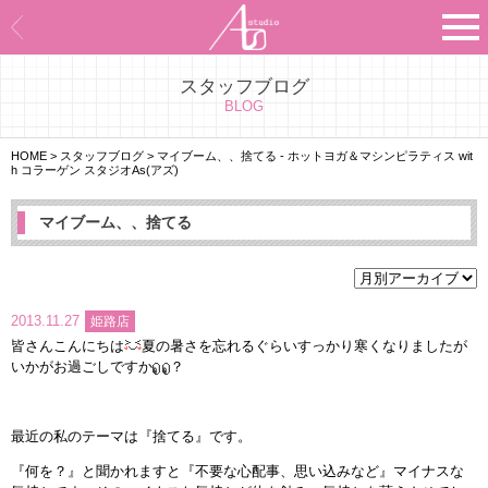
スタッフブログ
Asのコンセプト
BLOG
Asのナビゲーションシステム
HOME
>
スタッフブログ
>
マイブーム、、捨てる - ホットヨガ＆マシンピラティス wit
h コラーゲン スタジオAs(アズ)
施設紹介
マイブーム、、捨てる
プログラム紹介
スタジオ一覧
2013.11.27
姫路店
皆さんこんにちは
夏の暑さを忘れるぐらいすっかり寒くなりましたが
よくあるご質問
いかがお過ごしですか
？
エビデンス
最近の私のテーマは『捨てる』です。
お客様の声
『何を？』と聞かれますと『不要な心配事、思い込みなど』マイナスな