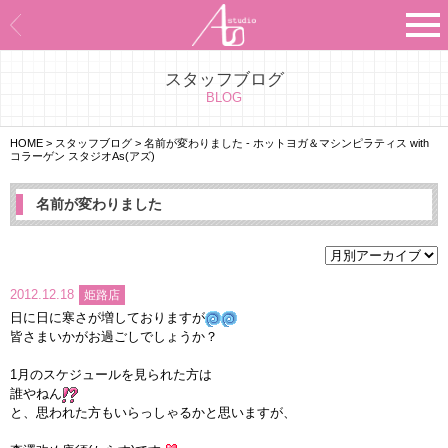
スタッフブログ
Asのコンセプト
BLOG
Asのナビゲーションシステム
HOME
>
スタッフブログ
>
名前が変わりました - ホットヨガ＆マシンピラティス with
コラーゲン スタジオAs(アズ)
施設紹介
名前が変わりました
プログラム紹介
スタジオ一覧
2012.12.18
姫路店
日に日に寒さが増しておりますが
よくあるご質問
皆さまいかがお過ごしでしょうか？
1月のスケジュールを見られた方は
エビデンス
誰やねん
と、思われた方もいらっしゃるかと思いますが、
お客様の声