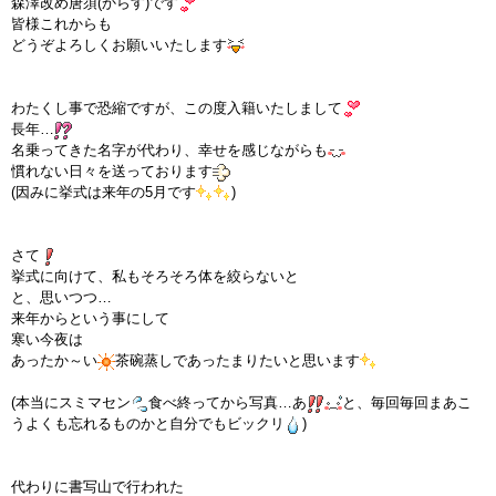
森澤改め唐須(からす)です
皆様これからも
インストラクターのメッセージ
どうぞよろしくお願いいたします
会社案内
わたくし事で恐縮ですが、この度入籍いたしまして
長年…
指導員育成コース
名乗ってきた名字が代わり、幸せを感じながらも
慣れない日々を送っております
セミナー開催
(因みに挙式は来年の5月です
)
スタッフブログ
さて
挙式に向けて、私もそろそろ体を絞らないと
ご入会のご予約
と、思いつつ…
来年からという事にして
寒い今夜は
お問い合わせ
あったか～い
茶碗蒸しであったまりたいと思います
採用情報
(本当にスミマセン
食べ終ってから写真…あ
と、毎回毎回まあこ
うよくも忘れるものかと自分でもビックリ
)
プライバシーポリシー
代わりに書写山で行われた