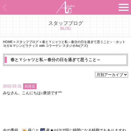
スタッフブログ
Asのコンセプト
BLOG
Asのナビゲーションシステム
HOME
>
スタッフブログ
>
春とＹシャツと私～春分の日を過ぎて思うこと～ - ホット
ヨガ＆マシンピラティス with コラーゲン スタジオAs(アズ)
施設紹介
春とＹシャツと私～春分の日を過ぎて思うこと～
プログラム紹介
スタジオ一覧
2015.03.31
姫路店
みなさん、こんにちは♪唐須です^^
よくあるご質問
エビデンス
お客様の声
今の季節、
昼◇と
夜★がほぼ同じ時間になる時期でもありますね