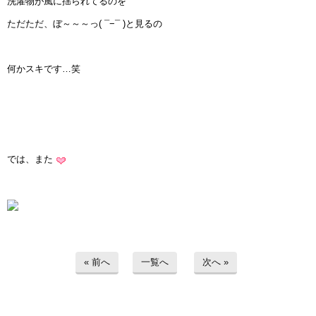
洗濯物が風に揺られてるのを
ただただ、ぼ～～～っ( ¯−¯ )と見るの
何かスキです…笑
では、また
« 前へ
一覧へ
次へ »