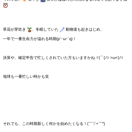
インストラクターのメッセージ
会社案内
草花が芽吹き
、冬眠していた
動物達も起きはじめ、
指導員育成コース
一年で一番生命力が溢れる時期(p`･ω･´q)！
セミナー開催
決算や、確定申告で忙しくされていた方もいますかねヾ(⌒(ﾉｼ >ω<)ﾉｼ
スタッフブログ
地球も一番忙しい時かも笑
ご入会のご予約
お問い合わせ
採用情報
プライバシーポリシー
それでも、この時期新しく何かを始めたくなる！(￣▽+￣*)